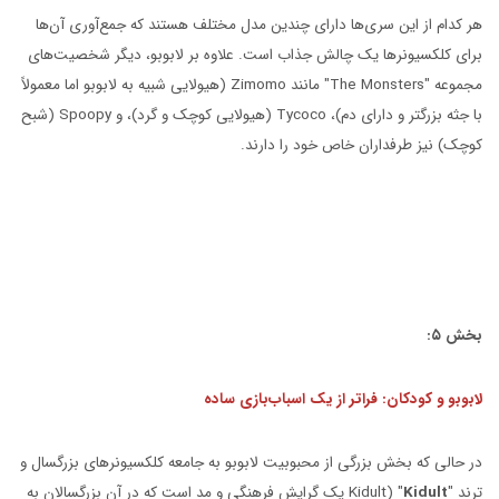
هر کدام از این سری‌ها دارای چندین مدل مختلف هستند که جمع‌آوری آن‌ها
برای کلکسیونرها یک چالش جذاب است. علاوه بر لابوبو، دیگر شخصیت‌های
مجموعه "The Monsters" مانند Zimomo (هیولایی شبیه به لابوبو اما معمولاً
با جثه بزرگتر و دارای دم)، Tycoco (هیولایی کوچک و گرد)، و Spoopy (شبح
کوچک) نیز طرفداران خاص خود را دارند.
بخش ۵:
لابوبو و کودکان: فراتر از یک اسباب‌بازی ساده
در حالی که بخش بزرگی از محبوبیت لابوبو به جامعه کلکسیونرهای بزرگسال و
ترند "
Kidult
" (Kidult یک گرایش فرهنگی و مد است که در آن بزرگسالان به