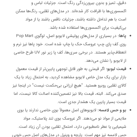
دقیق، تمیز و بدون بیرون‌زدگی رنگ است. جزئیات لباس و
اکسسوری‌ها با ظرافت کار شده‌اند. در مدل‌های تقلبی، رنگ‌ها ممکن
است با هم تداخل داشته باشند، جزئیات ناقص باشند یا از مواد
بی‌کیفیت برای اکسسوری‌ها استفاده شده باشد.
پاها:
در بسیاری از مدل‌های پولیشی لابوبو اصل، لوگوی Pop Mart
روی کف پای چپ عروسک حک یا چاپ شده است. خود پاها نیز نرم و
انعطاف‌پذیر هستند. در برخی سری‌ها، کف پا زیر نور UV طرح خاصی
از لابوبو را نشان می‌دهد.
قیمت لبوبو:
اگر قیمتی به طور قابل توجهی پایین‌تر از قیمت معمول
بازار برای یک مدل خاص لابوبو مشاهده کردید، به احتمال زیاد با یک
کالای تقلبی روبرو هستید. "هیچ ارزانی بی‌حکمت نیست" در اینجا نیز
صدق می‌کند. البته، قیمت بالا نیز تضمین‌کننده اصالت کالا نیست، اما
قیمت بسیار پایین یک هشدار جدی است.
بو
و حس لامسه:
لابوبوهای اصل معمولاً بوی خاصی ندارند یا بوی
ملایمی از مواد نو می‌دهند. اگر عروسک بوی تند پلاستیک، مواد
شیمیایی یا عطر نامطبوعی دارد، احتمال تقلبی بودن آن زیاد است.
حس لامسه نیز مهم است. پارچه و وینیل در مدل‌های اصل حس خوبی