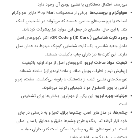
می‌رسد، احتمال دستکاری یا تقلبی بودن آن وجود دارد.
هولوگرام و برچسب‌ها:
برخی از محصولات Pop Mart دارای هولوگرام
اصالت یا برچسب‌های خاصی هستند که می‌تواند در تشخیص کمک
کند. با این حال، متقلبان در جعل این موارد نیز پیشرفت کرده‌اند.
وجود کارت شناسایی (ID Card) و QR Code:
اکثر لابوبوهای اصل
داخل جعبه شانسی، یک کارت شناسایی کوچک مربوط به همان مدل
دارند. این کارت‌ها نیز دارای چاپ باکیفیت هستند.
کیفیت مواد ساخت لبوبو:
لابوبوهای اصل از مواد اولیه باکیفیت
(پولیش نرم و لطیف، وینیل صاف و مات/نیمه‌براق) ساخته شده‌اند.
عروسک‌های تقلبی اغلب از پلاستیک یا پارچه بی‌کیفیت، سفت، زبر و
گاهی با بوی نامطبوع مواد شیمیایی تولید می‌شوند.
جزئیات چهره لبوبو:
این یکی از مهم‌ترین بخش‌ها برای تشخیص
است.
چشم‌ها:
در مدل‌های اصل، چشم‌ها براق، تمیز و به درستی در جای
خود قرار گرفته‌اند. رنگ و طرح چشم‌ها دقیق و مطابق با مدل اصلی
است. در نمونه‌های تقلبی، چشم‌ها ممکن است کدر، دارای حباب،
نامتقارن یا با رنگ‌های اشتباه باشند.