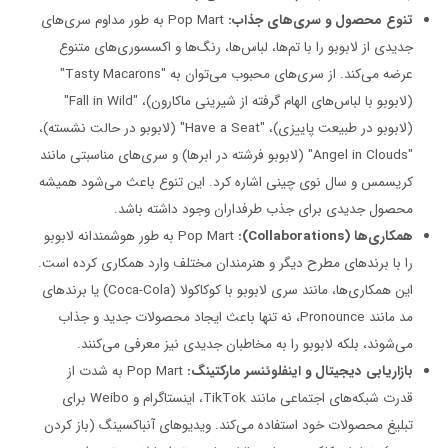
تنوع محصول و سری‌های جذاب:
Pop Mart به طور مداوم سری‌های
جدیدی از لابوبو را با تم‌ها، لباس‌ها، رنگ‌ها و اکسسوری‌های متنوع
عرضه می‌کند. از سری‌های محبوب می‌توان به "Tasty Macarons"
(لابوبو با لباس‌های الهام گرفته از شیرینی ماکارون)، "Fall in Wild"
(لابوبو در طبیعت پاییزی)، "Have a Seat" (لابوبو در حالت نشسته)،
"Angel in Clouds" (لابوبو فرشته در ابرها) و سری‌های مناسبتی مانند
کریسمس و سال نوی چینی اشاره کرد. این تنوع باعث می‌شود همیشه
محصول جدیدی برای جذب طرفداران وجود داشته باشد.
همکاری‌ها (Collaborations):
Pop Mart به طور هوشمندانه لابوبو
را با برندهای مطرح دیگر و هنرمندان مختلف وارد همکاری کرده است.
این همکاری‌ها، مانند سری لابوبو با کوکاکولا (Coca-Cola) یا برندهای
مد مانند Pronounce، نه تنها باعث ایجاد محصولات جدید و جذاب
می‌شوند، بلکه لابوبو را به مخاطبان جدیدی نیز معرفی می‌کنند.
بازاریابی دیجیتال و اینفلوئنسر مارکتینگ:
Pop Mart به شدت از
قدرت شبکه‌های اجتماعی مانند TikTok، اینستاگرام و Weibo برای
تبلیغ محصولات خود استفاده می‌کند. ویدیوهای آنباکسینگ (باز کردن