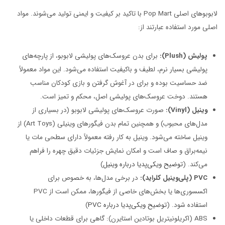
لابوبوهای اصلی Pop Mart با تاکید بر کیفیت و ایمنی تولید می‌شوند. مواد
اصلی مورد استفاده عبارتند از:
پولیش (Plush):
برای بدن عروسک‌های پولیشی لابوبو، از پارچه‌های
پولیشی بسیار نرم، لطیف و باکیفیت استفاده می‌شود. این مواد معمولاً
ضد حساسیت بوده و برای در آغوش گرفتن و بازی کودکان مناسب
هستند. دوخت عروسک‌های پولیشی اصل، محکم و تمیز است.
وینیل (Vinyl):
صورت عروسک‌های پولیشی لابوبو (در بسیاری از
مدل‌های محبوب) و همچنین تمام بدن فیگورهای وینیلی (Art Toys) از
وینیل ساخته می‌شود. وینیل به کار رفته معمولاً دارای سطحی مات یا
نیمه‌براق و صاف است و امکان نمایش جزئیات دقیق چهره را فراهم
می‌کند. (
توضیح ویکی‌پدیا درباره وینیل
)
PVC (پلی‌وینیل کلراید):
در برخی مدل‌ها، به خصوص برای
اکسسوری‌ها یا بخش‌های خاصی از فیگورها، ممکن است از PVC
استفاده شود. (
توضیح ویکی‌پدیا درباره PVC
)
ABS (اکریلونیتریل بوتادین استایرن): گاهی برای قطعات داخلی یا