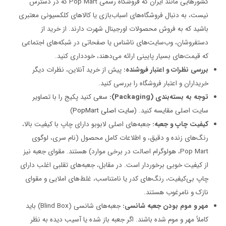
کشورهایی مانند ایران که فروشگاه رسمی Pop Mart که در دسترس
نیست، به دنبال فروشگاه‌های اسباب‌بازی یا کالاهای کلکسیونی معتبری
باشید که به فروش محصولات اورجینال شهرت دارند. از خرید از
دستفروشان، وب‌سایت‌های ناشناس یا صفحاتی در شبکه‌های اجتماعی
که قیمت‌های بسیار پایینی ارائه می‌دهند، خودداری کنید.
بررسی نظرات و اعتبار فروشنده:
پیش از خرید آنلاین، نظرات دیگر
خریداران و اعتبار فروشگاه را بررسی کنید.
توجه به بسته‌بندی (Packaging):
سعی کنید پکیج را با تصاویر
سایت اصلی مقایسه کنید. (
سایت اصلی PopMart
)
کیفیت چاپ و جعبه:
جعبه‌های اصلی لابوبو دارای چاپ با کیفیت بالا،
رنگ‌های زنده و دقیق، و اطلاعات کامل محصول (نام سری، لوگوی
Pop Mart، هولوگرام اصالت در برخی موارد) هستند. مقوای جعبه نیز
از کیفیت خوبی برخوردار است. در مقابل، جعبه‌های تقلبی اغلب دارای
چاپ بی‌کیفیت، رنگ‌های کدر یا نامتناسب، غلط‌های املایی و مقوای
نازک و نامرغوب هستند.
مهر و موم بودن جعبه شانسی:
جعبه‌های شانسی (Blind Box) باید
کاملاً مهر و موم شده باشند. اگر جعبه باز شده یا آسیب دیده به نظر