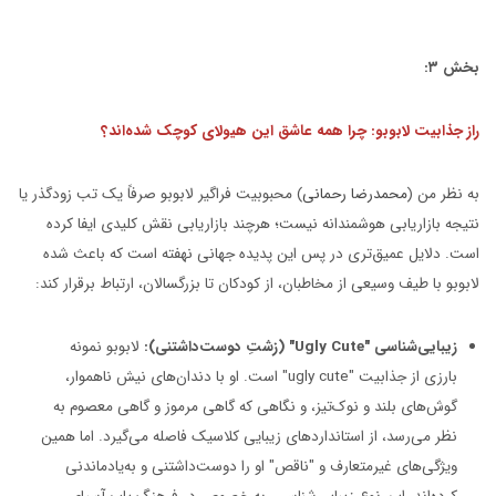
بخش ۳:
راز جذابیت لابوبو: چرا همه عاشق این هیولای کوچک شده‌اند؟
به نظر من (
محمدرضا رحمانی
) محبوبیت فراگیر لابوبو صرفاً یک تب زودگذر یا
نتیجه بازاریابی هوشمندانه نیست؛ هرچند بازاریابی نقش کلیدی ایفا کرده
است. دلایل عمیق‌تری در پس این پدیده جهانی نهفته است که باعث شده
لابوبو با طیف وسیعی از مخاطبان، از کودکان تا بزرگسالان، ارتباط برقرار کند:
زیبایی‌شناسی "Ugly Cute" (زشتِ دوست‌داشتنی):
لابوبو نمونه
بارزی از جذابیت "ugly cute" است. او با دندان‌های نیش ناهموار،
گوش‌های بلند و نوک‌تیز، و نگاهی که گاهی مرموز و گاهی معصوم به
نظر می‌رسد، از استانداردهای زیبایی کلاسیک فاصله می‌گیرد. اما همین
ویژگی‌های غیرمتعارف و "ناقص" او را دوست‌داشتنی و به‌یادماندنی