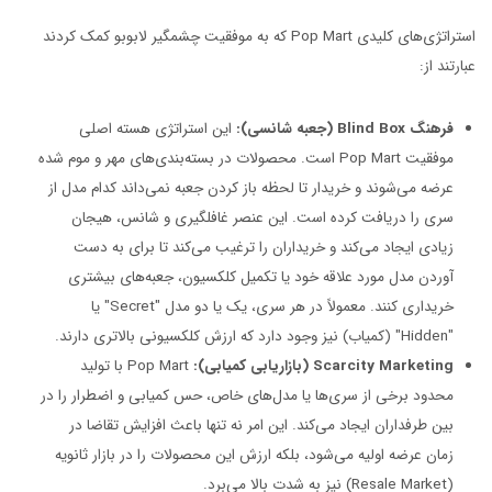
استراتژی‌های کلیدی Pop Mart که به موفقیت چشمگیر لابوبو کمک کردند
عبارتند از:
فرهنگ Blind Box (جعبه شانسی):
این استراتژی هسته اصلی
موفقیت Pop Mart است. محصولات در بسته‌بندی‌های مهر و موم شده
عرضه می‌شوند و خریدار تا لحظه باز کردن جعبه نمی‌داند کدام مدل از
سری را دریافت کرده است. این عنصر غافلگیری و شانس، هیجان
زیادی ایجاد می‌کند و خریداران را ترغیب می‌کند تا برای به دست
آوردن مدل مورد علاقه خود یا تکمیل کلکسیون، جعبه‌های بیشتری
خریداری کنند. معمولاً در هر سری، یک یا دو مدل "Secret" یا
"Hidden" (کمیاب) نیز وجود دارد که ارزش کلکسیونی بالاتری دارند.
Scarcity Marketing (بازاریابی کمیابی):
Pop Mart با تولید
محدود برخی از سری‌ها یا مدل‌های خاص، حس کمیابی و اضطرار را در
بین طرفداران ایجاد می‌کند. این امر نه تنها باعث افزایش تقاضا در
زمان عرضه اولیه می‌شود، بلکه ارزش این محصولات را در بازار ثانویه
(Resale Market) نیز به شدت بالا می‌برد.