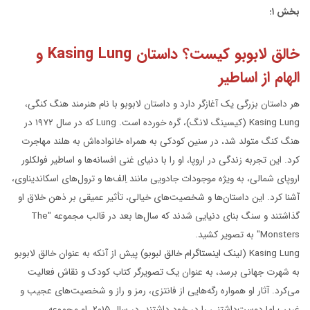
بخش ۱:
خالق لابوبو کیست؟ داستان Kasing Lung و
الهام از اساطیر
هر داستان بزرگی یک آغازگر دارد و داستان لابوبو با نام هنرمند هنگ کنگی،
Kasing Lung (کیسینگ لانگ)، گره خورده است. Lung که در سال ۱۹۷۲ در
هنگ کنگ متولد شد، در سنین کودکی به همراه خانواده‌اش به هلند مهاجرت
کرد. این تجربه زندگی در اروپا، او را با دنیای غنی افسانه‌ها و اساطیر فولکلور
اروپای شمالی، به ویژه موجودات جادویی مانند اِلف‌ها و ترول‌های اسکاندیناوی،
آشنا کرد. این داستان‌ها و شخصیت‌های خیالی، تأثیر عمیقی بر ذهن خلاق او
گذاشتند و سنگ بنای دنیایی شدند که سال‌ها بعد در قالب مجموعه "The
Monsters" به تصویر کشید.
Kasing Lung (
لینک اینستاگرام خالق لبوبو
) پیش از آنکه به عنوان خالق لابوبو
به شهرت جهانی برسد، به عنوان یک تصویرگر کتاب کودک و نقاش فعالیت
می‌کرد. آثار او همواره رگه‌هایی از فانتزی، رمز و راز و شخصیت‌های عجیب و
غریب اما دوست‌داشتنی را در خود داشتند. در سال ۲۰۱۵، او مجموعه