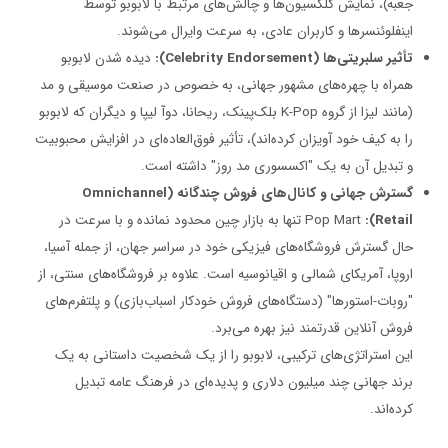
جعبه)، نمایش کلکسیون‌ها و چالش‌های مرتبط با لابوبو توسط
اینفلوئنسرها و کاربران عادی، به سرعت وایرال می‌شوند.
تأثیر سلبریتی‌ها (Celebrity Endorsement):
دیده شدن لابوبو
همراه با چهره‌های مشهور جهانی، به خصوص در صنعت موسیقی و مد
(مانند لیزا از گروه K-Pop بلک‌پینک، ریحانا، دوآ لیپا و دیگران که لابوبو
را به کیف خود آویزان کرده‌اند)، تأثیر فوق‌العاده‌ای در افزایش محبوبیت
و تبدیل آن به یک "اکسسوری مد روز" داشته است.
گسترش جهانی و کانال‌های فروش چندگانه (Omnichannel
Retail):
Pop Mart تنها به بازار چین محدود نمانده و با سرعت در
حال گسترش فروشگاه‌های فیزیکی خود در سراسر جهان، از جمله آسیا،
اروپا، آمریکای شمالی و اقیانوسیه است. علاوه بر فروشگاه‌های سنتی، از
"روبات-استورها" (دستگاه‌های فروش خودکار اسباب‌بازی) و پلتفرم‌های
فروش آنلاین قدرتمند نیز بهره می‌برد.
این استراتژی‌های ترکیبی، لابوبو را از یک شخصیت داستانی به یک
برند جهانی چند میلیون دلاری و پدیده‌ای در فرهنگ عامه تبدیل
کرده‌اند.