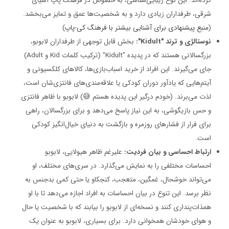
کرده‌اند. این نوع زیبایی‌شناسی، به خصوص در فرهنگ پاپ آسیای
شرقی، طرفداران زیادی دارد و به شخصیت‌ها عمق و تمایز می‌بخشد.
(
منبع پیشنهادی برای آشنایی بیشتر با فرهنگ کی-پاپ
)
نوستالژی و ترند "Kidult":
بخش قابل توجهی از طرفداران لابوبو،
بزرگسالانی هستند که در پدیده "Kidult" (ترکیب کلمات Kid و Adult)
جای می‌گیرند. این افراد از خرید اسباب‌بازی‌ها، کالاهای کلکسیونی و
آیتم‌هایی که یادآور دوران کودکی یا علاقه‌مندی‌های فانتزی‌شان است،
لذت می‌برند. (خودم درگیر این پدیده هستم
) لابوبو با ظاهر فانتزی
😅
و حس بازیگوشی، به این نیاز پاسخ می‌دهد و برای بزرگسالان، راهی
برای فرار از فشارهای روزمره و بازگشت به دنیای خیال‌انگیز کودکی
است.
ارتباط احساسی و بیان فردیت:
علیرغم ظاهر هیولایی، لابوبو
احساسات مختلفی را به نمایش می‌گذارد. در سری‌های مختلف، او
می‌تواند خوشحال، غمگین، متعجب، کنجکاو یا حتی کمی بدجنس به
نظر برسد. این تنوع در بیان احساسات به افراد اجازه می‌دهد تا با او
همذات‌پنداری کنند و نسخه‌ای از لابوبو را بیابند که با شخصیت یا حال
و هوای خودشان همخوانی دارد. برای بسیاری، لابوبو به عنوان یک