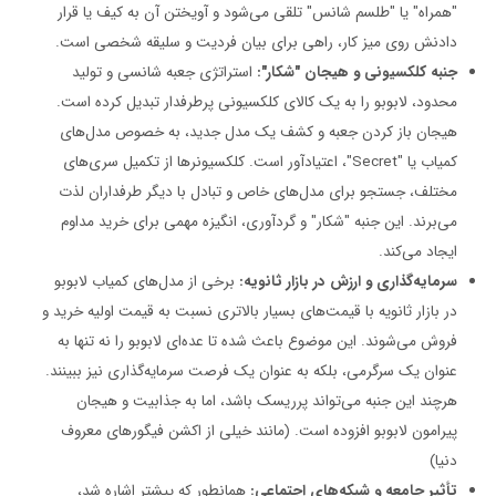
"همراه" یا "طلسم شانس" تلقی می‌شود و آویختن آن به کیف یا قرار
دادنش روی میز کار، راهی برای بیان فردیت و سلیقه شخصی است.
جنبه کلکسیونی و هیجان "شکار":
استراتژی جعبه شانسی و تولید
محدود، لابوبو را به یک کالای کلکسیونی پرطرفدار تبدیل کرده است.
هیجان باز کردن جعبه و کشف یک مدل جدید، به خصوص مدل‌های
کمیاب یا "Secret"، اعتیادآور است. کلکسیونرها از تکمیل سری‌های
مختلف، جستجو برای مدل‌های خاص و تبادل با دیگر طرفداران لذت
می‌برند. این جنبه "شکار" و گردآوری، انگیزه مهمی برای خرید مداوم
ایجاد می‌کند.
سرمایه‌گذاری و ارزش در بازار ثانویه:
برخی از مدل‌های کمیاب لابوبو
در بازار ثانویه با قیمت‌های بسیار بالاتری نسبت به قیمت اولیه خرید و
فروش می‌شوند. این موضوع باعث شده تا عده‌ای لابوبو را نه تنها به
عنوان یک سرگرمی، بلکه به عنوان یک فرصت سرمایه‌گذاری نیز ببینند.
هرچند این جنبه می‌تواند پرریسک باشد، اما به جذابیت و هیجان
پیرامون لابوبو افزوده است. (مانند خیلی از اکشن فیگورهای معروف
دنیا)
تأثیر جامعه و شبکه‌های اجتماعی:
همانطور که پیشتر اشاره شد،