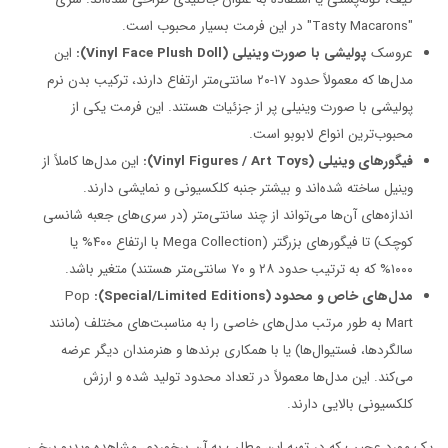
"Tasty Macarons" در این فرمت بسیار محبوب است.
عروسک
پولیشی با صورت وینیلی (Vinyl Face Plush Doll):
این
مدل‌ها که معمولاً حدود ۱۷-۲۰ سانتی‌متر ارتفاع دارند، ترکیب بدن نرم
پولیشی با صورت وینیلی پر از جزئیات هستند. این فرمت یکی از
محبوب‌ترین انواع لابوبو است.
فیگورهای وینیلی (Vinyl Figures / Art Toys):
این مدل‌ها کاملاً از
وینیل ساخته شده‌اند و بیشتر جنبه کلکسیونی و نمایشی دارند.
اندازه‌های آن‌ها می‌تواند از چند سانتی‌متر (در سری‌های جعبه شانسی
کوچک) تا فیگورهای بزرگتر (Mega Collection با ارتفاع ۴۰۰% یا
۱۰۰۰% که به ترتیب حدود ۲۸ و ۷۰ سانتی‌متر هستند) متغیر باشد.
مدل‌های خاص و محدود (Special/Limited Editions):
Pop
Mart به طور مرتب مدل‌های خاصی را به مناسبت‌های مختلف (مانند
سالگردها، فستیوال‌ها) یا با همکاری برندها و هنرمندان دیگر عرضه
می‌کند. این مدل‌ها معمولاً در تعداد محدود تولید شده و ارزش
کلکسیونی بالایی دارند.
یک مورد عجیب که در تهیه این مطلب به آن برخوردم، مشاهده ویدیو برخی