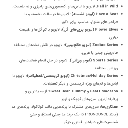
Fall in Wild:
لابوبو با لباس‌ها و اکسسوری‌های پاییزی و تم طبیعت.
Have a Seat (لبوبو نشسته):
لابوبوها در حالت نشسته و با
طراحی‌های متنوع، مناسب برای دکور.
Flower Elves (لبوبو پری‌های گل):
لابوبو با تم گل‌ها و طبیعت
بهاری.
Zodiac Series (لبوبو طالع‌بینی):
لابوبو در نقش نمادهای مختلف
طالع‌بینی چینی یا غربی.
Sports Series (لبوبو ورزشی):
لابوبو در حال انجام فعالیت‌های
ورزشی مختلف.
Christmas/Holiday Series (لبوبو کریسمس/تعطیلات):
لابوبو با
لباس‌ها و تم‌های ویژه کریسمس و دیگر تعطیلات.
Heart Macaron و Sweet Bean Gummy:
از جدیدترین و
پرطرفدارترین سری‌های کوچک و آویز.
همکاری‌ها:
سری‌های مشترک با برندهایی مانند کوکاکولا، برندهای مد
(مانند PRONOUNCE که یک برند مد چینی است)، و حتی
شخصیت‌های دنیاهای فانتزی دیگر.